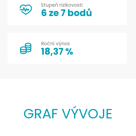
Stupeň rizikovosti
6 ze 7 bodů
Roční výnos
18,37 %
GRAF VÝVOJE