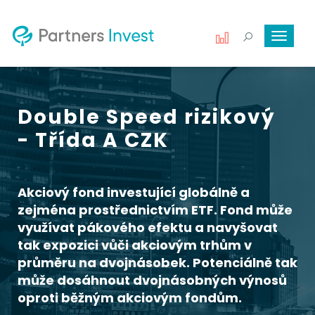
Toggle
navigat
Double Speed rizikový
- Třída A CZK
Akciový fond investující globálně a
zejména prostřednictvím ETF. Fond může
využívat pákového efektu a navyšovat
tak expozici vůči akciovým trhům v
průměru na dvojnásobek. Potenciálně tak
může dosáhnout dvojnásobných výnosů
oproti běžným akciovým fondům.