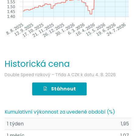
Historická cena
Double Speed rizikový - Třída A CZK
k datu
4. 8. 2026
Stáhnout
Kumulativní výkonnost za uvedené období (%)
1 týden
1,95
1 měsíc
1,07