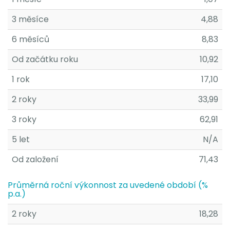
3 měsíce
4,88
6 měsíců
8,83
Od začátku roku
10,92
1 rok
17,10
2 roky
33,99
3 roky
62,91
5 let
N/A
Od založení
71,43
Průměrná roční výkonnost za uvedené období (%
p.a.)
2 roky
18,28