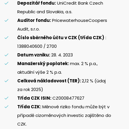
Depozitář fondu:
UniCredit Bank Czech
Republic and Slovakia, a.s.
Auditor fondu:
PricewaterhouseCoopers
Audit, s.r.o.
Číslo sběrného účtu v CZK (třída CZK)
:
1388040600 / 2700
Datum vzniku:
28. 4. 2023
Manažerský poplatek:
max. 2 % p.a.,
aktuální výše 2 % p.a.
Celková nákladovost (TER):
2,12 % (údaj
za rok 2025)
Třída CZK ISIN:
CZ0008477627
Třída CZK:
Měnové riziko fondu může být v
případě cizoměnových investic zajištěno do
CZK.