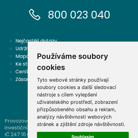
800 023 040
Nejčastějí dotazy
Udržitelnost
Používáme soubory
Mapa stránek
Ke stažení
cookies
Ceník
Zásady ochrany osobních údajů a cookies
Tyto webové stránky používají
soubory cookies a další sledovací
nástroje s cílem vylepšení
Zpět nahoru
uživatelského prostředí, zobrazení
přizpůsobeného obsahu a reklam,
analýzy návštěvnosti webových
Provozovatelem této stránky je společnost Partners
stránek a zjištění zdroje návštěvnosti.
investiční společnost, a. s.,
IČ 247 16 006, zapsaná v OR vedeném Městským
Souhlasím