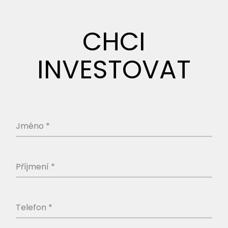
CHCI
INVESTOVAT
Jméno *
Příjmení *
Telefon *