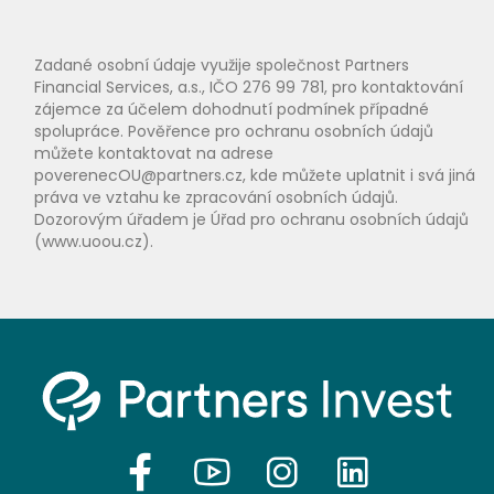
Zadané osobní údaje využije společnost Partners
Financial Services, a.s., IČO 276 99 781, pro kontaktování
zájemce za účelem dohodnutí podmínek případné
spolupráce. Pověřence pro ochranu osobních údajů
můžete kontaktovat na adrese
poverenecOU@partners.cz, kde můžete uplatnit i svá jiná
práva ve vztahu ke zpracování osobních údajů.
Dozorovým úřadem je Úřad pro ochranu osobních údajů
(www.uoou.cz).