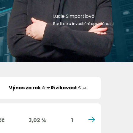
Lucie Simpartlová
Ředitelka investiční společnosti
Výnos za rok
Rizikovost
Kč
3,02 %
1