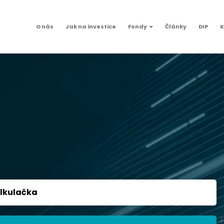
O nás
Jak na investice
Fondy
Články
DIP
K
lkulačka