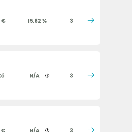
 €
15,62 %
3
Kč
N/A
3
 €
N/A
3