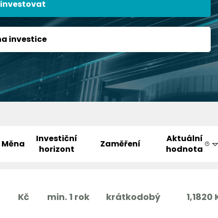
 investovat
na investice
Investiční
Aktuální
Měna
Zaměření
horizont
hodnota
Kč
min. 1 rok
krátkodobý
1,1820 