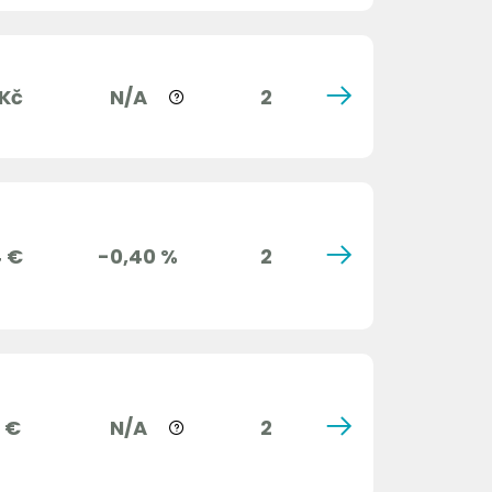
 Kč
N/A
2
4 €
-0,40 %
2
 €
N/A
2