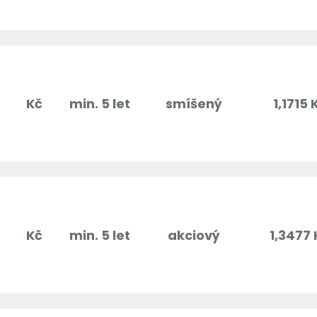
Kč
min. 5 let
smíšený
1,1715 
Kč
min. 5 let
akciový
1,3477 