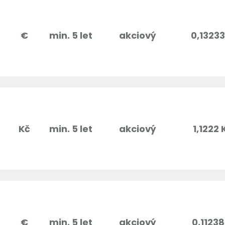
€
min. 5 let
akciový
0,13233
Kč
min. 5 let
akciový
1,1222 
€
min. 5 let
akciový
0,11238