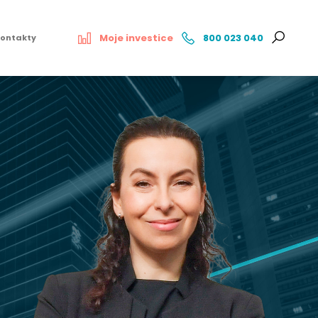
Moje investice
800 023 040
ontakty