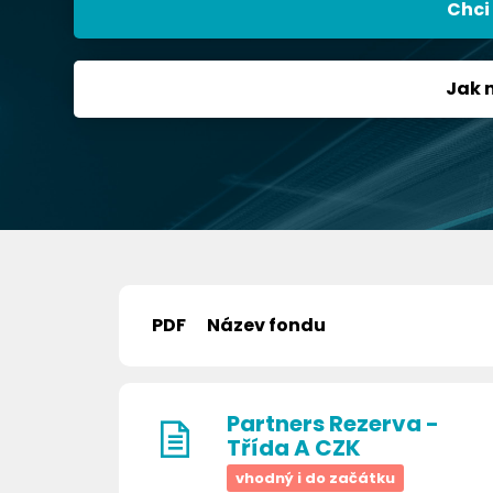
Chci
Jak 
PDF
Název fondu
Partners Rezerva -
Třída A CZK
vhodný i do začátku