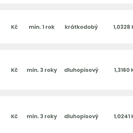
Kč
min. 1 rok
krátkodobý
1,0328 
Kč
min. 3 roky
dluhopisový
1,3160 
Kč
min. 3 roky
dluhopisový
1,0241 