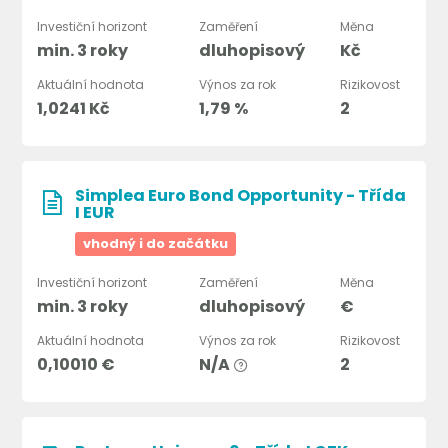
Investiční horizont
Zaměření
Měna
min. 3 roky
dluhopisový
Kč
Aktuální hodnota
Výnos za rok
Rizikovost
1,0241 Kč
1,79 %
2
Simplea Euro Bond Opportunity - Třída
I EUR
vhodný i do začátku
Investiční horizont
Zaměření
Měna
min. 3 roky
dluhopisový
€
Aktuální hodnota
Výnos za rok
Rizikovost
0,10010 €
N/A
2