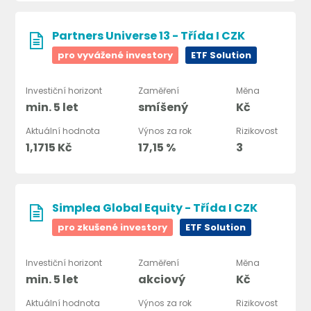
Partners Universe 13 - Třída I CZK
pro vyvážené investory
ETF Solution
Investiční horizont
Zaměření
Měna
min. 5 let
smíšený
Kč
Aktuální hodnota
Výnos za rok
Rizikovost
1,1715 Kč
17,15 %
3
Simplea Global Equity - Třída I CZK
pro zkušené investory
ETF Solution
Investiční horizont
Zaměření
Měna
min. 5 let
akciový
Kč
Aktuální hodnota
Výnos za rok
Rizikovost