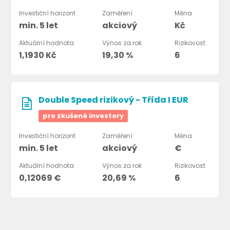
Investiční horizont
Zaměření
Měna
min. 5 let
akciový
Kč
Aktuální hodnota
Výnos za rok
Rizikovost
1,1930 Kč
19,30 %
6
Double Speed rizikový - Třída I EUR
pro zkušené investory
Investiční horizont
Zaměření
Měna
min. 5 let
akciový
€
Aktuální hodnota
Výnos za rok
Rizikovost
0,12069 €
20,69 %
6