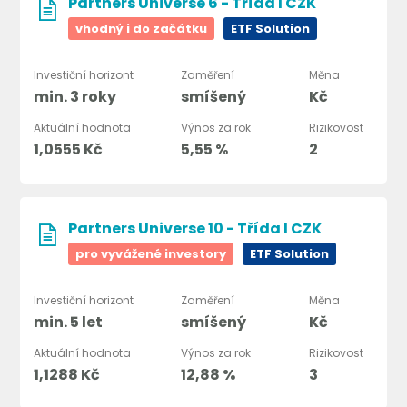
Partners Universe 6 - Třída I CZK
vhodný i do začátku
ETF Solution
Investiční horizont
Zaměření
Měna
min. 3 roky
smíšený
Kč
Aktuální hodnota
Výnos za rok
Rizikovost
1,0555 Kč
5,55 %
2
Partners Universe 10 - Třída I CZK
pro vyvážené investory
ETF Solution
Investiční horizont
Zaměření
Měna
min. 5 let
smíšený
Kč
Aktuální hodnota
Výnos za rok
Rizikovost
1,1288 Kč
12,88 %
3