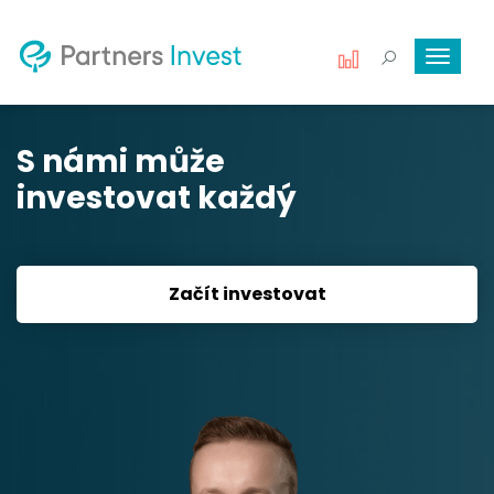
Toggle
navigat
S námi může
investovat každý
Začít investovat