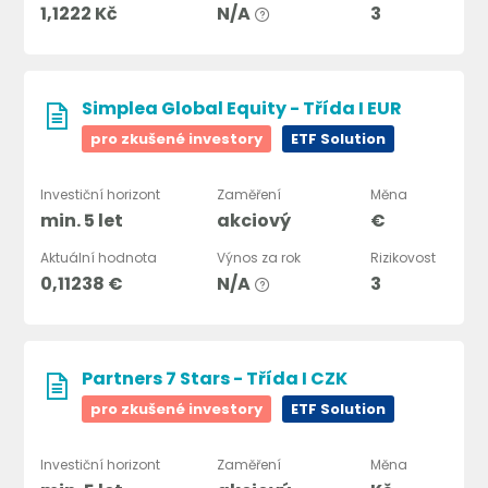
1,1222 Kč
N/A
3
Simplea Global Equity - Třída I EUR
pro zkušené investory
ETF Solution
Investiční horizont
Zaměření
Měna
min. 5 let
akciový
€
Aktuální hodnota
Výnos za rok
Rizikovost
0,11238 €
N/A
3
Partners 7 Stars - Třída I CZK
pro zkušené investory
ETF Solution
Investiční horizont
Zaměření
Měna