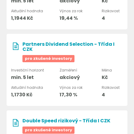
min. 5 let
akciový
Kč
Aktuální hodnota
Výnos za rok
Rizikovost
1,1944 Kč
19,44 %
4
Partners Dividend Selection - Třída I
CZK
pro zkušené investory
Investiční horizont
Zaměření
Měna
min. 5 let
akciový
Kč
Aktuální hodnota
Výnos za rok
Rizikovost
1,1730 Kč
17,30 %
4
Double Speed rizikový - Třída I CZK
pro zkušené investory