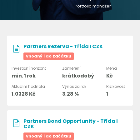
Portfolio manažer
Partners Rezerva - Třída I CZK
vhodný i do začátku
Investiční horizont
Zaměření
Měna
min. 1 rok
krátkodobý
Kč
Aktuální hodnota
Výnos za rok
Rizikovost
1,0328 Kč
3,28 %
1
Partners Bond Opportunity - Třída I
CZK
vhodný i do začátku