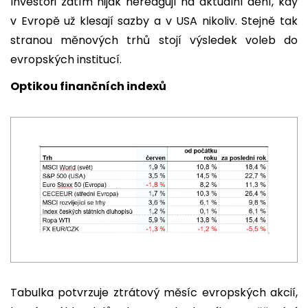
Investoři zatím nijak nereagují na aktuální dění, kdy
v Evropě už klesají sazby a v USA nikoliv. Stejně tak
stranou měnových trhů stojí výsledek voleb do
evropských institucí.
Optikou finančních indexů
Tabulka potvrzuje ztrátový měsíc evropských akcií,