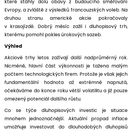
které stáhly dolů obavy z budoucího směřování
Evropy, a zvláště z výsledků francouzských voleb. Na
druhou stranu americké akcie pokračovaly
v krasojízdě. Dobrý měsíc zažil i dluhopisový trh,
kterému pomohl pokles úrokových sazeb.
Výhled
Akciové trhy letos zažívají další nadprůměrný rok.
Nicméně, hlavní část výkonnosti je tažena malým
počtem technologických firem. Protože je však jejich
fundamentální hodnota až extrémně napnutá,
očekáváme do konce roku větší volatilitu a již pouze
omezený potenciál dalšího růstu.
Co se týče dluhopisových investic je situace
mnohem jednoznačnější. Aktuální propad inflace
umožňuje investovat do dlouhodobých dluhopisů