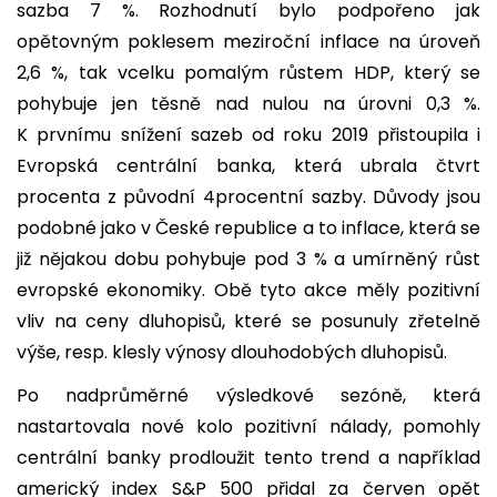
sazba 7 %. Rozhodnutí bylo podpořeno jak
opětovným poklesem meziroční inflace na úroveň
2,6 %, tak vcelku pomalým růstem HDP, který se
pohybuje jen těsně nad nulou na úrovni 0,3 %.
K prvnímu snížení sazeb od roku 2019 přistoupila i
Evropská centrální banka, která ubrala čtvrt
procenta z původní 4procentní sazby. Důvody jsou
podobné jako v České republice a to inflace, která se
již nějakou dobu pohybuje pod 3 % a umírněný růst
evropské ekonomiky. Obě tyto akce měly pozitivní
vliv na ceny dluhopisů, které se posunuly zřetelně
výše, resp. klesly výnosy dlouhodobých dluhopisů.
Po nadprůměrné výsledkové sezóně, která
nastartovala nové kolo pozitivní nálady, pomohly
centrální banky prodloužit tento trend a například
americký index S&P 500 přidal za červen opět