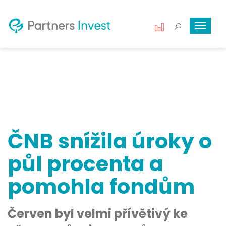
Toggle
navigat
ČNB snížila úroky o
půl procenta a
pomohla fondům
Červen byl velmi přívětivý ke