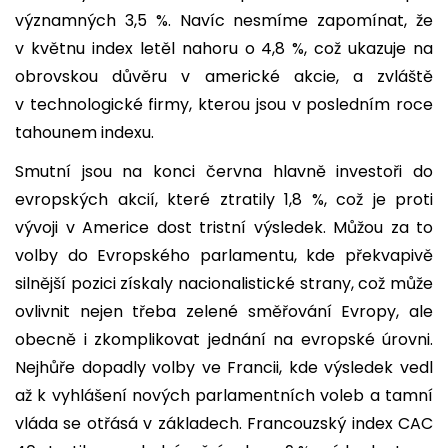
významných 3,5 %. Navíc nesmíme zapomínat, že
v květnu index letěl nahoru o 4,8 %, což ukazuje na
obrovskou důvěru v americké akcie, a zvláště
v technologické firmy, kterou jsou v posledním roce
tahounem indexu.
Smutní jsou na konci června hlavně investoři do
evropských akcií, které ztratily 1,8 %, což je proti
vývoji v Americe dost tristní výsledek. Můžou za to
volby do Evropského parlamentu, kde překvapivě
silnější pozici získaly nacionalistické strany, což může
ovlivnit nejen třeba zelené směřování Evropy, ale
obecně i zkomplikovat jednání na evropské úrovni.
Nejhůře dopadly volby ve Francii, kde výsledek vedl
až k vyhlášení nových parlamentních voleb a tamní
vláda se otřásá v základech. Francouzský index CAC