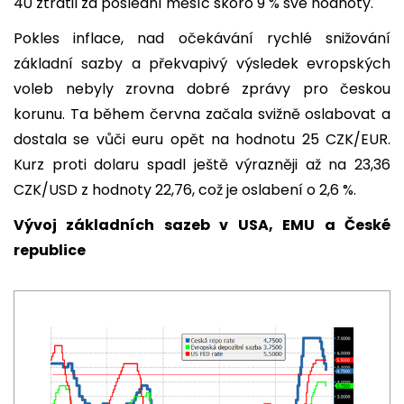
40 ztratil za poslední měsíc skoro 9 % své hodnoty.
Pokles inflace, nad očekávání rychlé snižování
základní sazby a překvapivý výsledek evropských
voleb nebyly zrovna dobré zprávy pro českou
korunu. Ta během června začala svižně oslabovat a
dostala se vůči euru opět na hodnotu 25 CZK/EUR.
Kurz proti dolaru spadl ještě výrazněji až na 23,36
CZK/USD z hodnoty 22,76, což je oslabení o 2,6 %.
Vývoj základních sazeb v USA, EMU a České
republice