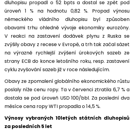
dluhopisu propadl o 52 bpts a dostal se zpět pod
úroveň 1 % na hodnotu 0,82 %. Propad výnosu
německého vládního dluhopisu byl způsoben
obavami trhu ohledně vývoje ekonomiky eurozóny.
V reakci na zastavení dodávek plynu z Ruska se
zvýšily obavy z recese v Evropě, a trh tak začal sázet
na výrazně rychlejší zvýšení úrokových sazeb ze
strany ECB do konce letošního roku, resp. zastavení
cyklu zvyšování sazeb již v roce následujícím.
Obavy ze zpomalení globálního ekonomického růstu
poslaly níže cenu ropy. Ta v červenci ztratila 6,7 % a
dostala se pod úroveň USD 100/bbl. Za poslední dva
měsíce cena ropy WTI propadla o 14,5 %.
Výnosy vybraných 10letých státních dluhopisů
za posledních 5 let