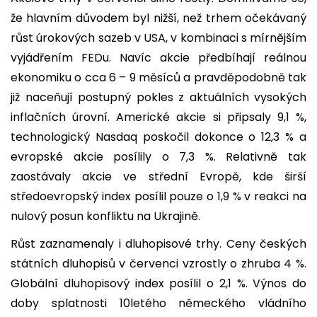
že hlavním důvodem byl nižší, než trhem očekávaný
růst úrokových sazeb v USA, v kombinaci s mírnějším
vyjádřením FEDu. Navíc akcie předbíhají reálnou
ekonomiku o cca 6 – 9 měsíců a pravděpodobně tak
již naceňují postupný pokles z aktuálních vysokých
inflačních úrovní. Americké akcie si připsaly 9,1 %,
technologický Nasdaq poskočil dokonce o 12,3 % a
evropské akcie posílily o 7,3 %. Relativně tak
zaostávaly akcie ve střední Evropě, kde širší
středoevropský index posílil pouze o 1,9 % v reakci na
nulový posun konfliktu na Ukrajině.
Růst zaznamenaly i dluhopisové trhy. Ceny českých
státních dluhopisů v červenci vzrostly o zhruba 4 %.
Globální dluhopisový index posílil o 2,1 %. Výnos do
doby splatnosti 10letého německého vládního