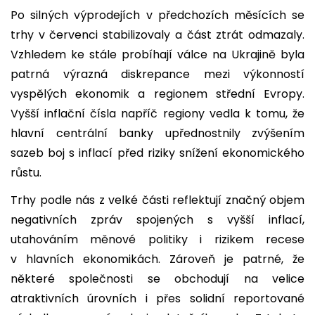
Po silných výprodejích v předchozích měsících se
trhy v červenci stabilizovaly a část ztrát odmazaly.
Vzhledem ke stále probíhají válce na Ukrajině byla
patrná výrazná diskrepance mezi výkonností
vyspělých ekonomik a regionem střední Evropy.
Vyšší inflační čísla napříč regiony vedla k tomu, že
hlavní centrální banky upřednostnily zvýšením
sazeb boj s inflací před riziky snížení ekonomického
růstu.
Trhy podle nás z velké části reflektují značný objem
negativních zpráv spojených s vyšší inflací,
utahováním měnové politiky i rizikem recese
v hlavních ekonomikách. Zároveň je patrné, že
některé společnosti se obchodují na velice
atraktivních úrovních i přes solidní reportované