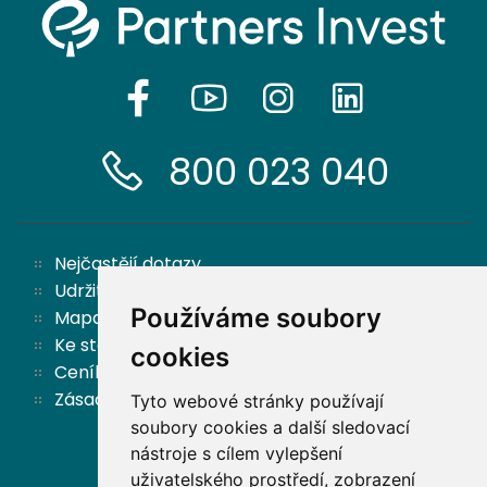
800 023 040
Nejčastějí dotazy
Udržitelnost
Používáme soubory
Mapa stránek
Ke stažení
cookies
Ceník
Zásady ochrany osobních údajů a cookies
Tyto webové stránky používají
soubory cookies a další sledovací
nástroje s cílem vylepšení
Zpět nahoru
uživatelského prostředí, zobrazení