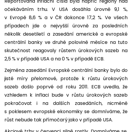
Reportovaná inflační čísla byla napříč regiony nad
očekáváním trhu. V USA dosáhla úrovně 9,1 %,
v Evropě 8,6 % a v ČR dokonce 17,2 %. Ve všech
případech jde o nejvyšší úrovně za posledních
několik desetiletí a zasedání americké a evropské
centrální banky ve druhé polovině měsíce na tuto
skutečnost reagovaly růstem úrokových sazeb na
2,5 % v případě USA a na 0 % v případě ECB.
Zejména zasedání Evropské centrální banky bylo do
jisté míry přelomové, protože k růstu úrokových
sazeb došlo poprvé od roku 2011. ECB uvedla, že
vzhledem k inflaci bude v růstu úrokových sazeb
pokračovat i na dalších zasedáních, nicméně
s poklesem evropské ekonomiky se domníváme, že
růst nebude tak přímočarý jako v případě USA.
Akciové trhy v červenci silně rostly. Domníváme se,