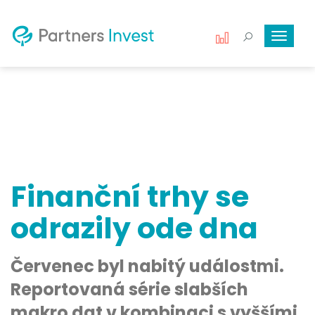
Toggle
navigat
Finanční trhy se
odrazily ode dna
Červenec byl nabitý událostmi.
Reportovaná série slabších
makro dat v kombinaci s vyššími