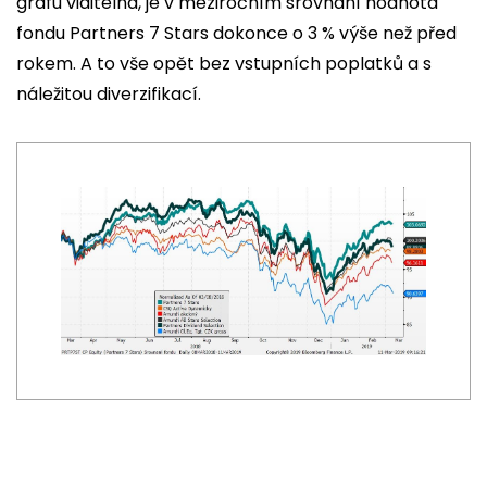
grafu viditelná, je v meziročním srovnání hodnota
fondu Partners 7 Stars dokonce o 3 % výše než před
rokem. A to vše opět bez vstupních poplatků a s
náležitou diverzifikací.