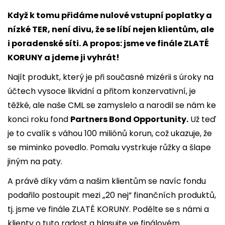
Když k tomu přidáme nulové vstupní poplatky a
nízké TER, není divu, že se líbí nejen klientům, ale
i poradenské síti. A propos: jsme ve finále ZLATÉ
KORUNY a jdeme ji vyhrát!
Najít produkt, který je při současné mizérii s úroky na
účtech vysoce likvidní a přitom konzervativní, je
těžké, ale naše CML se zamyslelo a narodil se nám ke
konci roku fond
Partners Bond Opportunity.
Už teď
je to cvalík s váhou 100 miliónů korun, což ukazuje, že
se miminko povedlo. Pomalu vystrkuje růžky a šlape
jiným na paty.
A právě díky vám a našim klientům se navíc fondu
podařilo postoupit mezi „20 nej“ finančních produktů,
tj. jsme ve finále ZLATÉ KORUNY. Podělte se s námi a
klienty o tuto radost a hlasujte ve finálovém