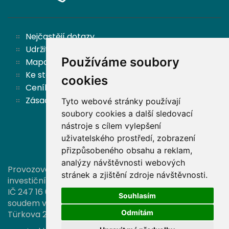
Nejčastějí dotazy
Udržitelnost
Používáme soubory
Mapa stránek
Ke stažení
cookies
Ceník
Zásady ochrany osobních údajů a cookies
Tyto webové stránky používají
soubory cookies a další sledovací
nástroje s cílem vylepšení
Zpět nahoru
uživatelského prostředí, zobrazení
přizpůsobeného obsahu a reklam,
analýzy návštěvnosti webových
Provozovatelem této stránky je společnost Partners
stránek a zjištění zdroje návštěvnosti.
investiční společnost, a. s.,
IČ 247 16 006, zapsaná v OR vedeném Městským
Souhlasím
soudem v Praze pod sp. zn. B 16374, se sídlem
Odmítám
Türkova 2319/5b, 149 00 Praha 4.