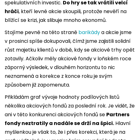
spekulativních investic.
Do hry se tak vrátili velcí
hráči
, kteří levné akcie skoupili, protože nevěří na
blížící se krizi, jak slibuje mnoho ekonomů.
Stojíme pevně na této straně
barikády
a akcie jsme
v prosinci spíše dokupovali, čímž jsme zajistili solidní
růst majetku klientů v době, kdy se akciové trhy opět
zotavily. Ačkoliv měly akciové fondy v loňském roce
záporný výsledek, v dlouhém horizontu to nic
neznamená a korekce z konce roku je svým
způsobem již zapomenuta.
Přikládám graf vývoje hodnoty podílových listů
několika akciových fondů za poslední rok. Je vidět, že
ani v této konkurenci akciových fondů se
Partners
fondy neztratily a nadále se drží na špici.
Hlavní
myšlenkou je však to, že i přes korekci, která je na