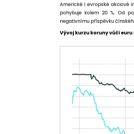
Americké i evropské akciové in
pohybuje kolem 20 %. Od počá
negativnímu příspěvku čínského 
Vývoj kurzu koruny vůči euru 