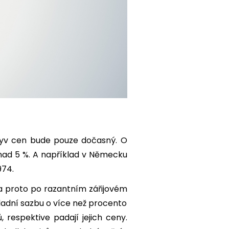
ýkyv cen bude pouze dočasný. O
í nad 5 %. A například v Německu
974.
, a proto po razantním zářijovém
ákladní sazbu o více než procento
 respektive padají jejich ceny.