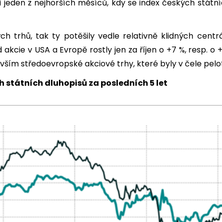
ili jeden z nejhorších měsíců, kdy se index českých stát
ch trhů, tak ty potěšily vedle relativně klidných centr
ad akcie v USA a Evropě rostly jen za říjen o +7 %, resp. 
evším středoevropské akciové trhy, které byly v čele pel
h státních dluhopisů za posledních 5 let