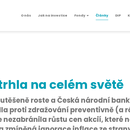
O nás
Jak na investice
Fondy
Články
DIP
K
utrhla na celém světě
 utěšeně roste a Česká národní bank
la proti zdražování preventivně (a r
 nezabránila růstu cen akcií, které 
 zmíněná ignorace inflace ze stran