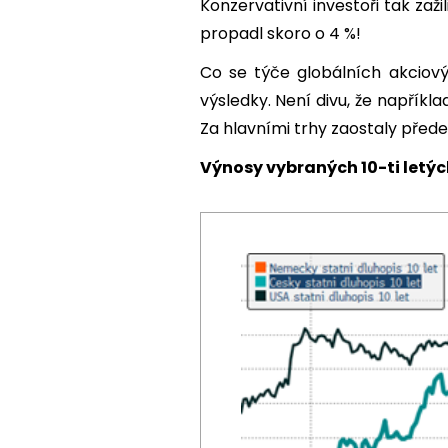
Konzervativní investoři tak zaž
propadl skoro o 4 %!
Co se týče globálních akciový
výsledky. Není divu, že napříkl
Za hlavními trhy zaostaly před
Výnosy vybraných 10-ti letýc