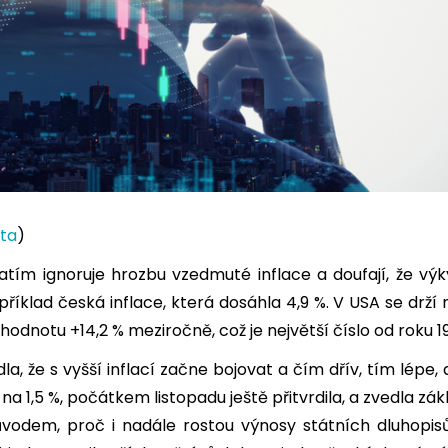
ta
)
atím ignoruje hrozbu vzedmuté inflace a doufají, že v
příklad česká inflace, která dosáhla 4,9 %. V USA se drž
hodnotu +14,2 % meziročně, což je největší číslo od roku 1
, že s vyšší inflací začne bojovat a čím dřív, tím lépe
na 1,5 %, počátkem listopadu ještě přitvrdila, a zvedla z
vodem, proč i nadále rostou výnosy státních dluhopisů,