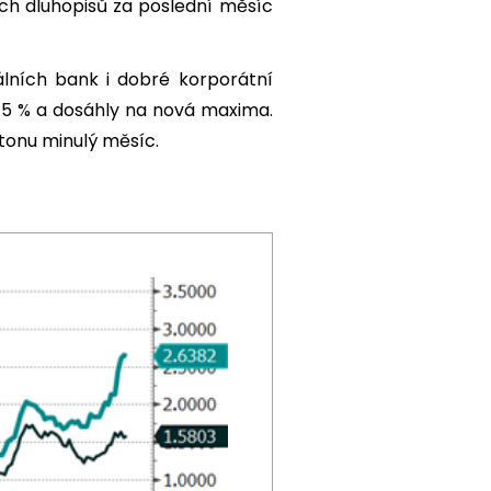
ních dluhopisů za poslední měsíc
álních bank i dobré korporátní
o +5 % a dosáhly na nová maxima.
otonu minulý měsíc.