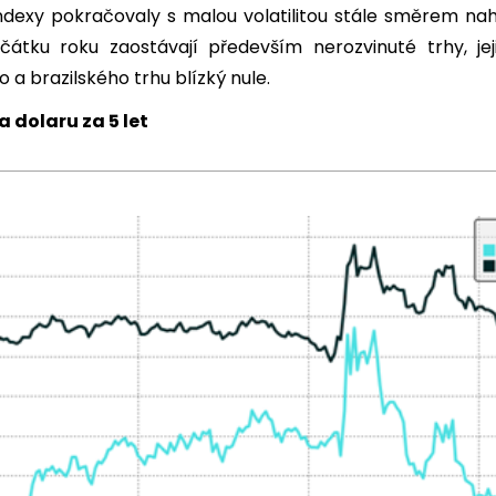
dexy pokračovaly s malou volatilitou stále směrem naho
tku roku zaostávají především nerozvinuté trhy, jej
a brazilského trhu blízký nule.
a dolaru za 5 let