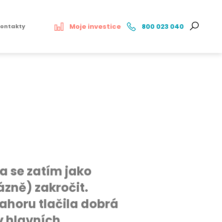
Moje investice
800 023 040
ontakty
a se zatím jako
ázně) zakročit.
nahoru tlačila dobrá
y hlavních