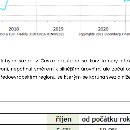
odobých sazeb v České republice se kurz koruny přek
rií, nepohnul směrem k silnějším úrovním, ale začal 
ředoevropském regionu, se kterými se koruna svezla níže