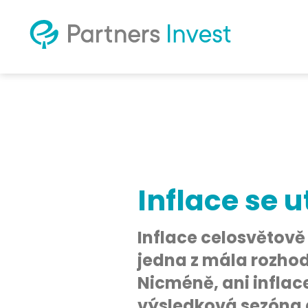
Inflace se 
Inflace celosvětově
jedna z mála rozhod
Nicméně, ani inflace
výsledková sezóna a