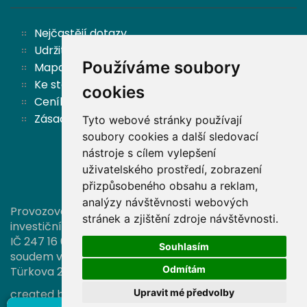
Nejčastějí dotazy
Udržitelnost
Používáme soubory
Mapa stránek
Ke stažení
cookies
Ceník
Zásady ochrany osobních údajů a cookies
Tyto webové stránky používají
soubory cookies a další sledovací
nástroje s cílem vylepšení
Zpět nahoru
uživatelského prostředí, zobrazení
přizpůsobeného obsahu a reklam,
analýzy návštěvnosti webových
Provozovatelem této stránky je společnost Partners
stránek a zjištění zdroje návštěvnosti.
investiční společnost, a. s.,
IČ 247 16 006, zapsaná v OR vedeném Městským
Souhlasím
soudem v Praze pod sp. zn. B 16374, se sídlem
Odmítám
Türkova 2319/5b, 149 00 Praha 4.
Upravit mé předvolby
created by
A-WebSys