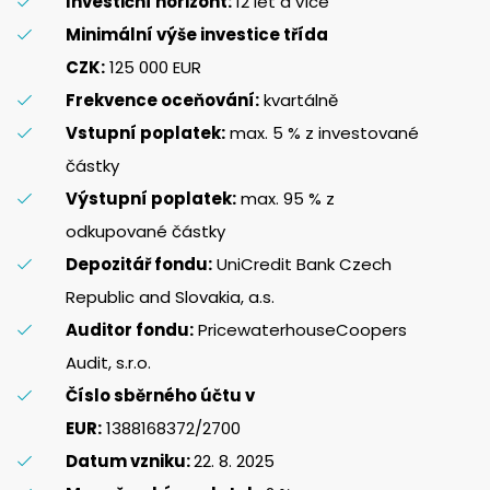
Investiční horizont:
12 let a více
Minimální výše investice třída
CZK:
125 000 EUR
Frekvence oceňování:
kvartálně
Vstupní poplatek:
max. 5 % z investované
částky
Výstupní poplatek:
max. 95 % z
odkupované částky
Depozitář fondu:
UniCredit Bank Czech
Republic and Slovakia, a.s.
Auditor fondu:
PricewaterhouseCoopers
Audit, s.r.o.
Číslo sběrného účtu v
EUR:
1388168372/2700
Datum vzniku:
22. 8. 2025