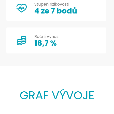
Stupeň rizikovosti
4 ze 7 bodů
Roční výnos
16,7 %
GRAF VÝVOJE