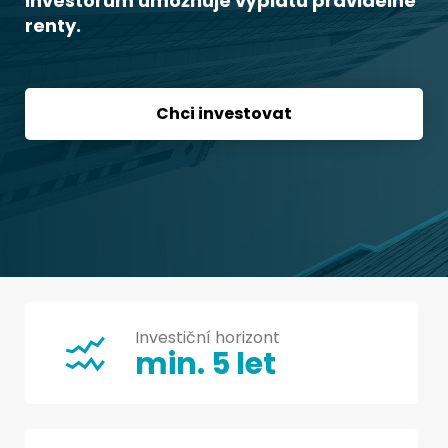
Investorům umožňuje výplatu pravidelné
renty.
Chci investovat
Investiční horizont
min. 5 let