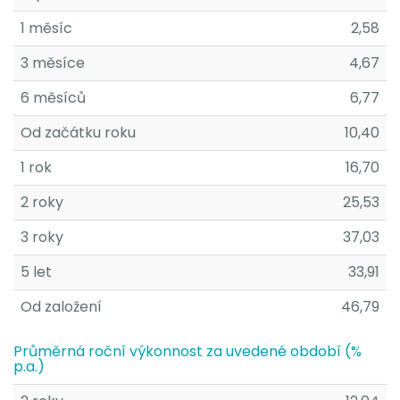
1 měsíc
2,58
3 měsíce
4,67
6 měsíců
6,77
Od začátku roku
10,40
1 rok
16,70
2 roky
25,53
3 roky
37,03
5 let
33,91
Od založení
46,79
Průměrná roční výkonnost za uvedené období (%
p.a.)