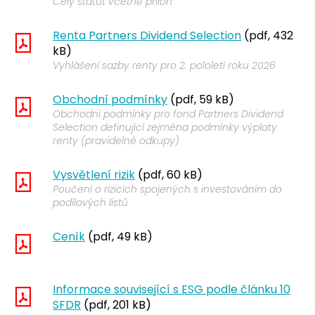
Celý statut včetně příloh
Renta Partners Dividend Selection
(pdf, 432
kB)
Vyhlášení sazby renty pro 2. pololetí roku 2026
Obchodní podmínky
(pdf, 59 kB)
Obchodní podmínky pro fond Partners Dividend
Selection definující zejména podmínky výplaty
renty (pravidelné odkupy)
Vysvětlení rizik
(pdf, 60 kB)
Poučení o rizicích spojených s investováním do
podílových listů
Ceník
(pdf, 49 kB)
Informace související s ESG podle článku 10
SFDR
(pdf, 201 kB)