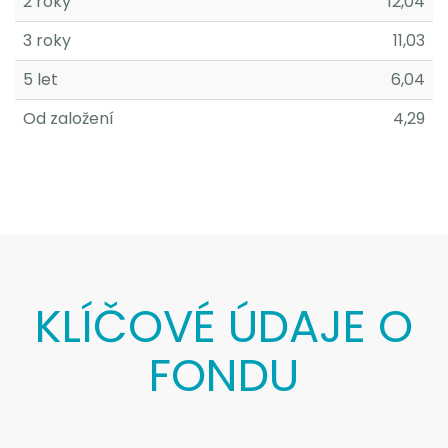
2 roky
12,04
3 roky
11,03
5 let
6,04
Od založení
4,29
KLÍČOVÉ ÚDAJE O
FONDU