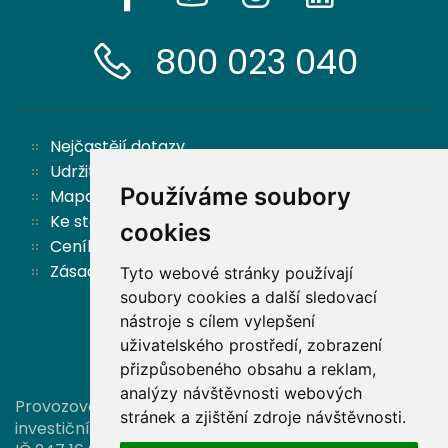
800 023 040
Nejčastějí dotazy
Udržitelnost
Používáme soubory
Mapa stránek
Ke stažení
cookies
Ceník
Zásady ochrany osobních údajů a cookies
Tyto webové stránky používají
soubory cookies a další sledovací
nástroje s cílem vylepšení
Zpět nahoru
uživatelského prostředí, zobrazení
přizpůsobeného obsahu a reklam,
analýzy návštěvnosti webových
Provozovatelem této stránky je společnost Partners
stránek a zjištění zdroje návštěvnosti.
investiční společnost, a. s.,