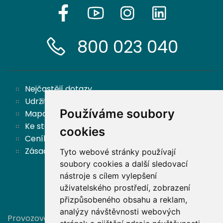
800 023 040
Nejčastějí dotazy
Udržitelnost
Používáme soubory
Mapa stránek
Ke stažení
cookies
Ceník
Zásady ochrany osobních údajů a cookies
Tyto webové stránky používají
soubory cookies a další sledovací
nástroje s cílem vylepšení
Zpět nahoru
uživatelského prostředí, zobrazení
přizpůsobeného obsahu a reklam,
analýzy návštěvnosti webových
Provozovatelem této stránky je společnost Partners