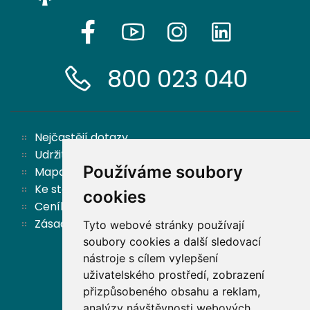
800 023 040
Nejčastějí dotazy
Udržitelnost
Používáme soubory
Mapa stránek
Ke stažení
cookies
Ceník
Zásady ochrany osobních údajů a cookies
Tyto webové stránky používají
soubory cookies a další sledovací
nástroje s cílem vylepšení
Zpět nahoru
uživatelského prostředí, zobrazení
přizpůsobeného obsahu a reklam,
analýzy návštěvnosti webových