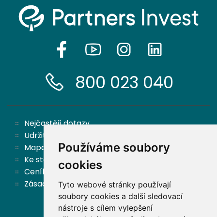
800 023 040
Nejčastějí dotazy
Udržitelnost
Používáme soubory
Mapa stránek
Ke stažení
cookies
Ceník
Zásady ochrany osobních údajů a cookies
Tyto webové stránky používají
soubory cookies a další sledovací
nástroje s cílem vylepšení
Zpět nahoru