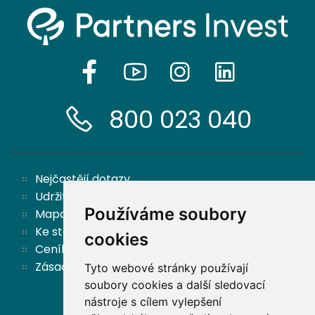
800 023 040
Nejčastějí dotazy
Udržitelnost
Používáme soubory
Mapa stránek
Ke stažení
cookies
Ceník
Zásady ochrany osobních údajů a cookies
Tyto webové stránky používají
soubory cookies a další sledovací
nástroje s cílem vylepšení
Zpět nahoru