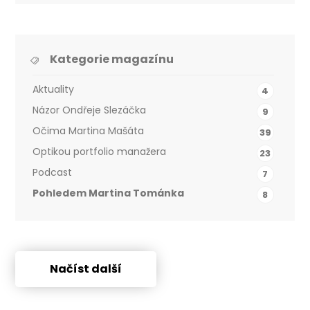
Kategorie magazínu
Aktuality
4
Názor Ondřeje Slezáčka
9
Očima Martina Mašáta
39
Optikou portfolio manažera
23
Podcast
7
Pohledem Martina Tománka
8
Načíst další