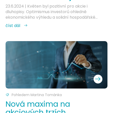
23.6.2024
| Květen byl pozitivní pro akcie i
dluhopisy. Optimismus investorů ohledně
ekonomického výhledu a solidní hospodářské...
číst dál
Pohledem Martina Tománka
Nová maxima na
akciových trzích