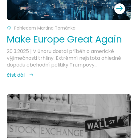
Pohledem Martina Tománka
Make Europe Great Again
20.3.2025
| V únoru dostal příběh o americké
výjimečnosti trhliny. Extrémní nejistota ohledně
dopadu obchodní politiky Trumpovy...
číst dál