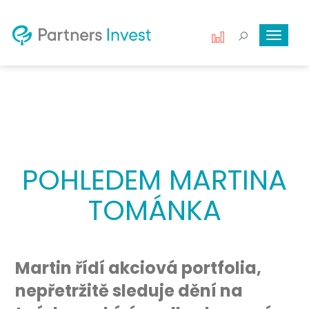
Toggle
navigat
POHLEDEM MARTINA
TOMÁNKA
Martin řídí akciová portfolia,
nepřetržitě sleduje dění na