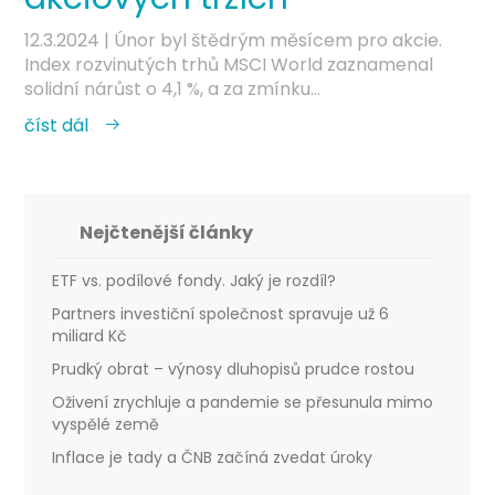
12.3.2024
| Únor byl štědrým měsícem pro akcie.
Index rozvinutých trhů MSCI World zaznamenal
solidní nárůst o 4,1 %, a za zmínku...
číst dál
Nejčtenější články
ETF vs. podílové fondy. Jaký je rozdíl?
Partners investiční společnost spravuje už 6
miliard Kč
Prudký obrat – výnosy dluhopisů prudce rostou
Oživení zrychluje a pandemie se přesunula mimo
vyspělé země
Inflace je tady a ČNB začíná zvedat úroky